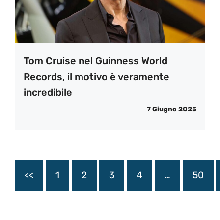
Tom Cruise nel Guinness World
Records, il motivo è veramente
incredibile
7 Giugno 2025
<<
1
2
3
4
…
50