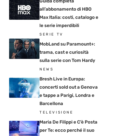
Guida completa
all’abbonamento di HBO
Max Italia: costi, catalogo e
le serie imperdibili
SERIE TV
MobLand su Paramount+:
trama, cast e curiosità
sulla serie con Tom Hardy
NEWS
Bresh Live in Europa:
concerti sold out a Genova
e tappe a Parigi, Londra e
Barcellona
TELEVISIONE
Maria De Filippi e C’è Posta
per Te: ecco perché il suo