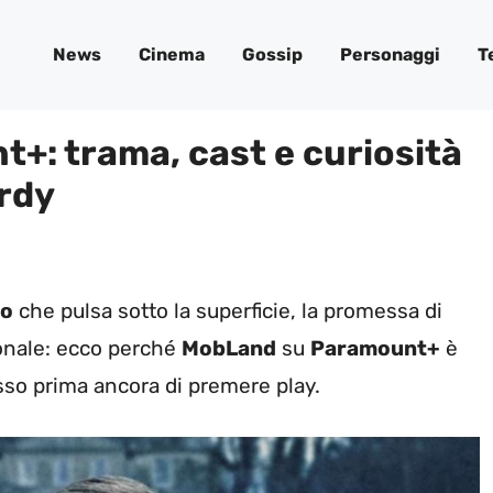
News
Cinema
Gossip
Personaggi
T
: trama, cast e curiosità
ardy
ro
che pulsa sotto la superficie, la promessa di
ionale: ecco perché
MobLand
su
Paramount+
è
osso prima ancora di premere play.