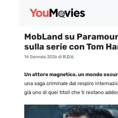
Vai
al
contenuto
MobLand su Paramount+
sulla serie con Tom H
14 Gennaio 2026
di
R.D.V.
Un attore magnetico, un mondo oscu
una saga criminale dal respiro internaz
già uno di quei titoli che ti restano add