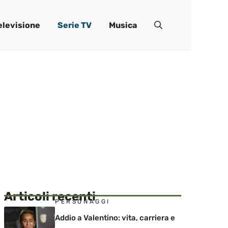
elevisione
Serie TV
Musica
Articoli recenti
PERSONAGGI
Addio a Valentino: vita, carriera e