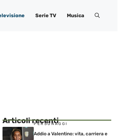
elevisione
Serie TV
Musica
Articoli recenti
PERSONAGGI
Addio a Valentino: vita, carriera e