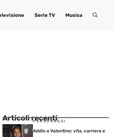
elevisione
Serie TV
Musica
Articoli recenti
PERSONAGGI
Addio a Valentino: vita, carriera e