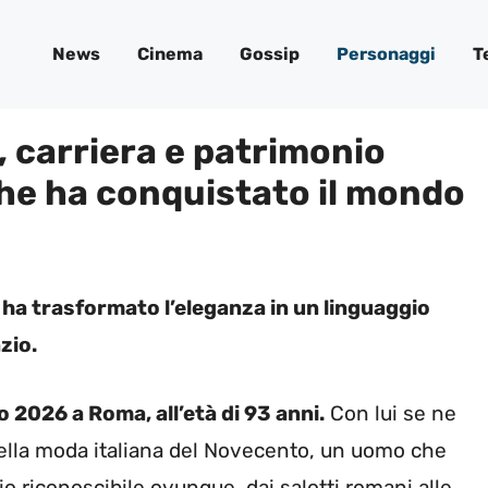
News
Cinema
Gossip
Personaggi
T
, carriera e patrimonio
 che ha conquistato il mondo
 ha trasformato l’eleganza in un linguaggio
zio.
o 2026 a Roma, all’età di 93 anni.
Con lui se ne
 della moda italiana del Novecento, un uomo che
o riconoscibile ovunque, dai salotti romani alle