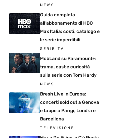
NEWS
Guida completa
all’abbonamento di HBO
Max Italia: costi, catalogo e
le serie imperdibili
SERIE TV
MobLand su Paramount+:
trama, cast e curiosità
sulla serie con Tom Hardy
NEWS
Bresh Live in Europa:
concerti sold out a Genova
e tappe a Parigi, Londra e
Barcellona
TELEVISIONE
Maria De Filippi e C’è Posta