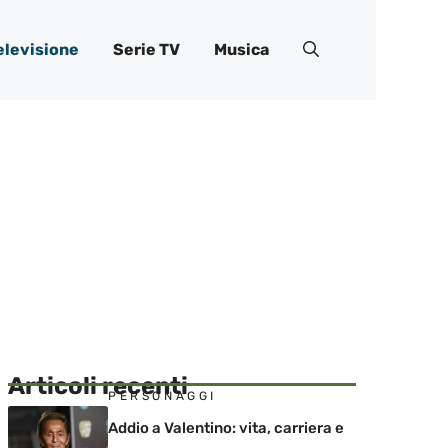
elevisione
Serie TV
Musica
Articoli recenti
PERSONAGGI
Addio a Valentino: vita, carriera e