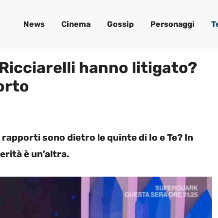
News
Cinema
Gossip
Personaggi
T
 Ricciarelli hanno litigato?
orto
e rapporti sono dietro le quinte di Io e Te? In
rità è un’altra.