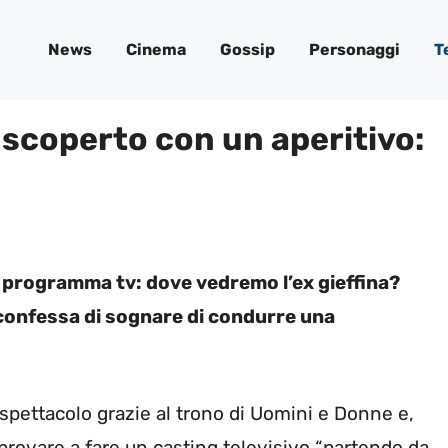
News
Cinema
Gossip
Personaggi
T
 scoperto con un aperitivo:
programma tv: dove vedremo l’ex gieffina?
r confessa di sognare di condurre una
pettacolo grazie al trono di Uomini e Donne e,
 provare a fare un casting televisivo “partendo da