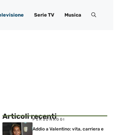
elevisione
Serie TV
Musica
Articoli recenti
PERSONAGGI
Addio a Valentino: vita, carriera e