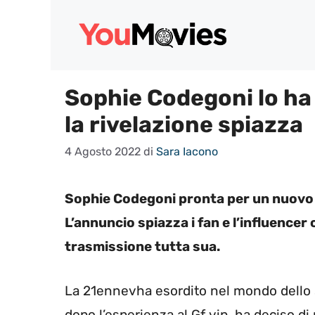
Vai
al
contenuto
Sophie Codegoni lo ha
la rivelazione spiazza
4 Agosto 2022
di
Sara Iacono
Sophie Codegoni pronta per un nuovo 
L’annuncio spiazza i fan e l’influence
trasmissione tutta sua.
La 21ennevha esordito nel mondo dello s
dopo l’esperienza al Gf vip, ha deciso di