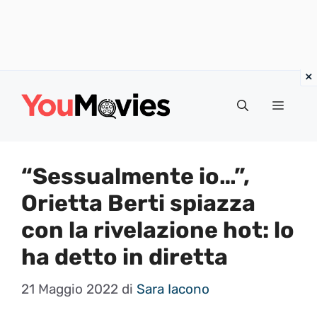
Vai
al
Menu
contenuto
“Sessualmente io…”,
Orietta Berti spiazza
con la rivelazione hot: lo
ha detto in diretta
21 Maggio 2022
di
Sara Iacono