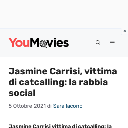
Vai
al
Menu
contenuto
Jasmine Carrisi, vittima
di catcalling: la rabbia
social
5 Ottobre 2021
di
Sara Iacono
Jasmine Carrisi vittima di catcalling: la