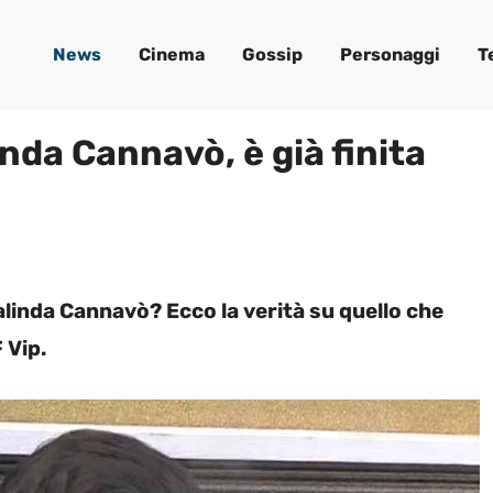
News
Cinema
Gossip
Personaggi
T
da Cannavò, è già finita
alinda Cannavò? Ecco la verità su quello che
 Vip.