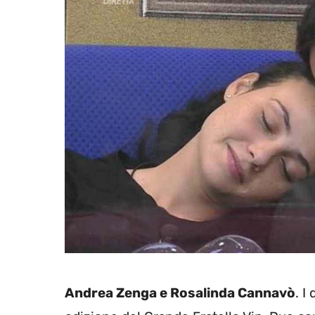
Andrea Zenga e Rosalinda Cannavò
. I