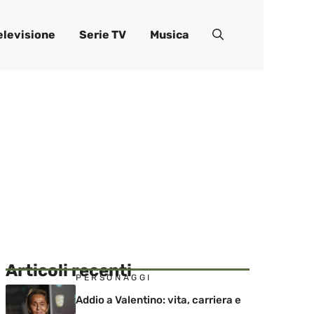
elevisione
Serie TV
Musica
Articoli recenti
PERSONAGGI
Addio a Valentino: vita, carriera e