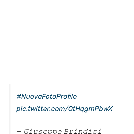
#NuovaFotoProfilo
pic.twitter.com/OtHqgmPbwX
— 𝙶𝚒𝚞𝚜𝚎𝚙𝚙𝚎 𝙱𝚛𝚒𝚗𝚍𝚒𝚜𝚒