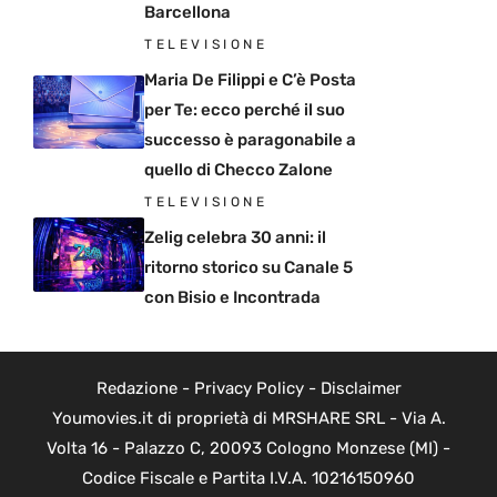
Barcellona
TELEVISIONE
Maria De Filippi e C’è Posta
per Te: ecco perché il suo
successo è paragonabile a
quello di Checco Zalone
TELEVISIONE
Zelig celebra 30 anni: il
ritorno storico su Canale 5
con Bisio e Incontrada
Redazione
-
Privacy Policy
-
Disclaimer
Youmovies.it di proprietà di MRSHARE SRL - Via A.
Volta 16 - Palazzo C, 20093 Cologno Monzese (MI) -
Codice Fiscale e Partita I.V.A. 10216150960