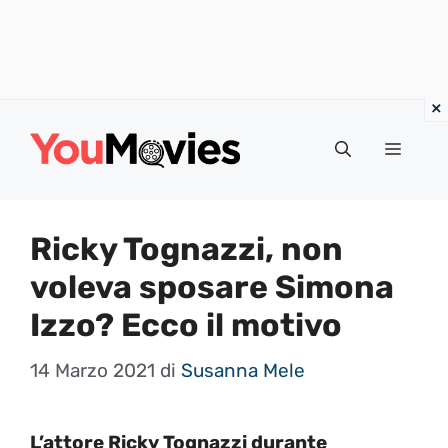
Vai
al
Menu
contenuto
Ricky Tognazzi, non
voleva sposare Simona
Izzo? Ecco il motivo
14 Marzo 2021
di
Susanna Mele
L’attore Ricky Tognazzi durante