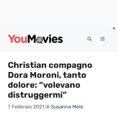
Vai
al
Menu
contenuto
Christian compagno
Dora Moroni, tanto
dolore: “volevano
distruggermi”
7 Febbraio 2021
di
Susanna Mele