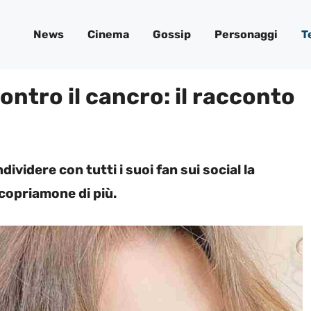
News
Cinema
Gossip
Personaggi
T
contro il cancro: il racconto
ividere con tutti i suoi fan sui social la
copriamone di più.