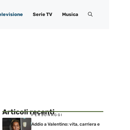
elevisione
Serie TV
Musica
Articoli recenti
PERSONAGGI
Addio a Valentino: vita, carriera e