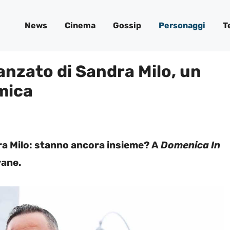
News
Cinema
Gossip
Personaggi
T
anzato di Sandra Milo, un
mica
ra Milo: stanno ancora insieme? A
Domenica In
vane.