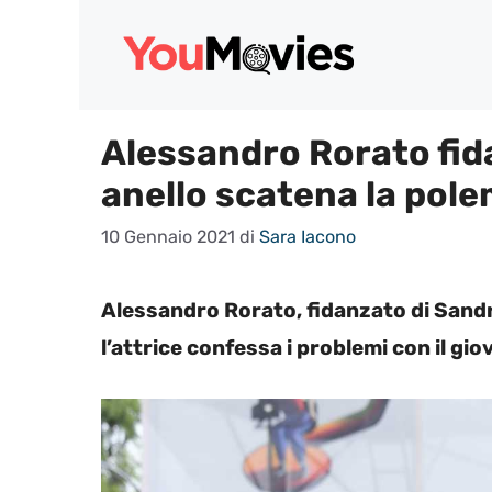
Vai
al
contenuto
Alessandro Rorato fid
anello scatena la pole
10 Gennaio 2021
di
Sara Iacono
Alessandro Rorato, fidanzato di Sand
l’attrice confessa i problemi con il gio