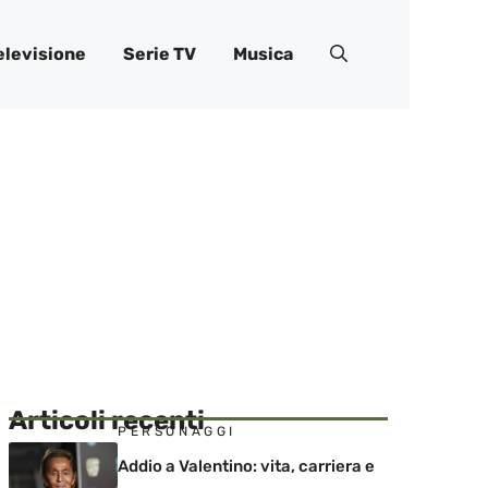
elevisione
Serie TV
Musica
Articoli recenti
PERSONAGGI
Addio a Valentino: vita, carriera e