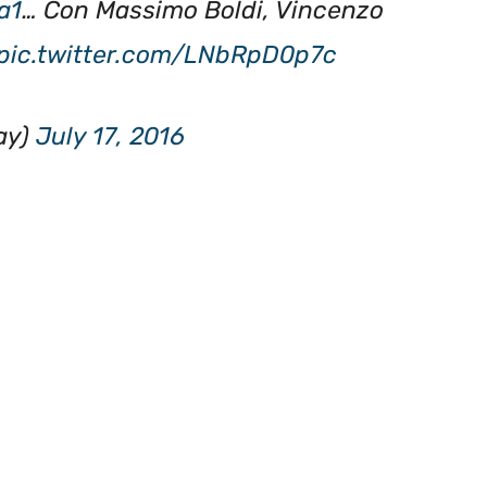
pic.twitter.com/LNbRpD0p7c
ay)
July 17, 2016