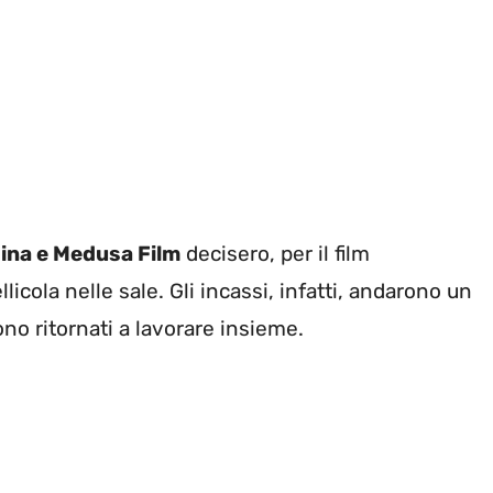
ina e Medusa Film
decisero, per il film
llicola nelle sale. Gli incassi, infatti, andarono un
no ritornati a lavorare insieme.
ia1
… Con Massimo Boldi, Vincenzo