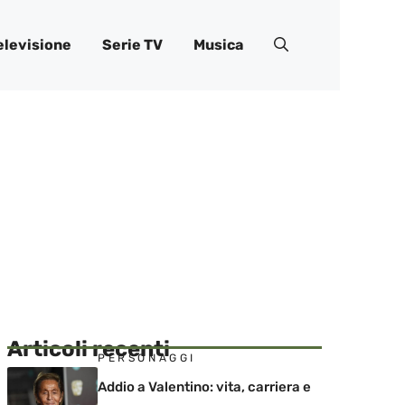
elevisione
Serie TV
Musica
Articoli recenti
PERSONAGGI
Addio a Valentino: vita, carriera e