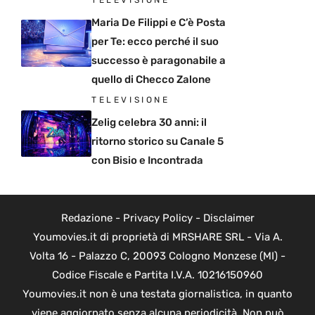
TELEVISIONE
Maria De Filippi e C’è Posta
per Te: ecco perché il suo
successo è paragonabile a
quello di Checco Zalone
TELEVISIONE
Zelig celebra 30 anni: il
ritorno storico su Canale 5
con Bisio e Incontrada
Redazione
-
Privacy Policy
-
Disclaimer
Youmovies.it di proprietà di MRSHARE SRL - Via A.
Volta 16 - Palazzo C, 20093 Cologno Monzese (MI) -
Codice Fiscale e Partita I.V.A. 10216150960
Youmovies.it non è una testata giornalistica, in quanto
viene aggiornato senza alcuna periodicità. Non può