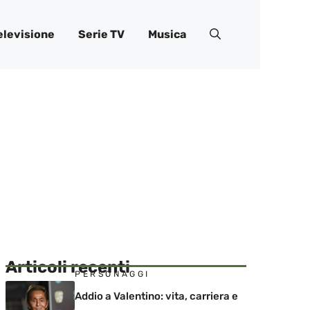
elevisione
Serie TV
Musica
Articoli recenti
PERSONAGGI
Addio a Valentino: vita, carriera e