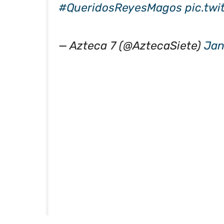
#QueridosReyesMagos
pic.tw
— Azteca 7 (@AztecaSiete)
Jan