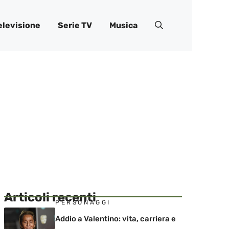
elevisione
Serie TV
Musica
Articoli recenti
PERSONAGGI
Addio a Valentino: vita, carriera e