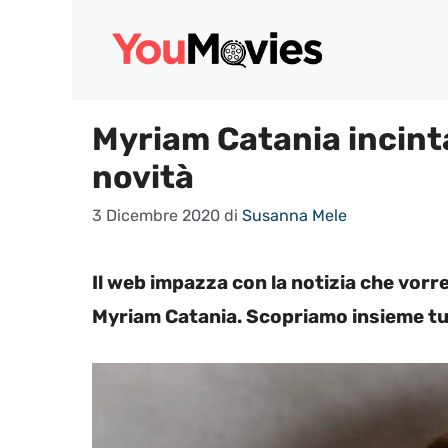
Vai
al
contenuto
Myriam Catania incinta
novità
3 Dicembre 2020
di
Susanna Mele
Il web impazza con la notizia che vorr
Myriam Catania. Scopriamo insieme tut