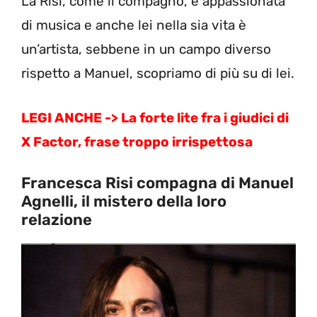
La Risi, come il compagno, è appassionata
di musica e anche lei nella sia vita è
un’artista, sebbene in un campo diverso
rispetto a Manuel, scopriamo di più su di lei.
LEGI ANCHE -> La forte lite fra i giudici di
X Factor, frase troppo irrispettosa
Francesca Risi compagna di Manuel
Agnelli, il mistero della loro
relazione