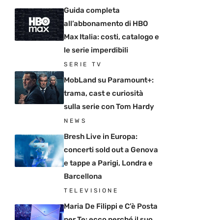
Guida completa
all’abbonamento di HBO
Max Italia: costi, catalogo e
le serie imperdibili
SERIE TV
MobLand su Paramount+:
trama, cast e curiosità
sulla serie con Tom Hardy
NEWS
Bresh Live in Europa:
concerti sold out a Genova
e tappe a Parigi, Londra e
Barcellona
TELEVISIONE
Maria De Filippi e C’è Posta
per Te: ecco perché il suo