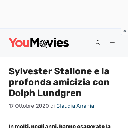
Vai
al
Menu
contenuto
Sylvester Stallone e la
profonda amicizia con
Dolph Lundgren
17 Ottobre 2020
di
Claudia Anania
In molti, negli anni, hanno esagerato la