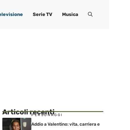
elevisione
Serie TV
Musica
Articoli recenti
PERSONAGGI
Addio a Valentino: vita, carriera e