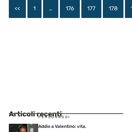
<<
1
…
176
177
178
Articoli recenti
PERSONAGGI
Addio a Valentino: vita,