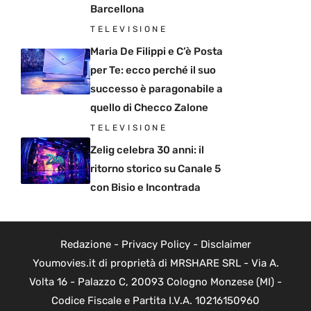
Barcellona
TELEVISIONE
Maria De Filippi e C’è Posta
per Te: ecco perché il suo
successo è paragonabile a
quello di Checco Zalone
TELEVISIONE
Zelig celebra 30 anni: il
ritorno storico su Canale 5
con Bisio e Incontrada
Redazione
-
Privacy Policy
-
Disclaimer
Youmovies.it di proprietà di MRSHARE SRL - Via A.
Volta 16 - Palazzo C, 20093 Cologno Monzese (MI) -
Codice Fiscale e Partita I.V.A. 10216150960