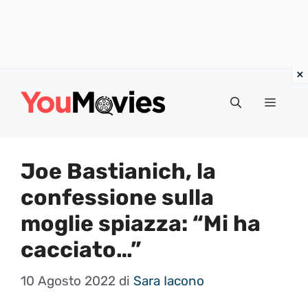
Vai
al
Menu
contenuto
Joe Bastianich, la
confessione sulla
moglie spiazza: “Mi ha
cacciato…”
10 Agosto 2022
di
Sara Iacono