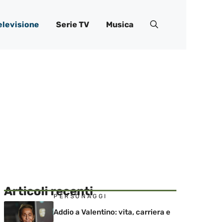
elevisione
Serie TV
Musica
Articoli recenti
PERSONAGGI
Addio a Valentino: vita, carriera e