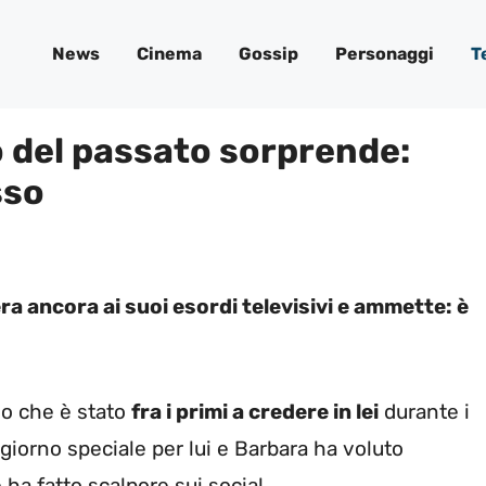
News
Cinema
Gossip
Personaggi
T
o del passato sorprende:
sso
ra ancora ai suoi esordi televisivi e ammette: è
mo che è stato
fra i primi a credere in lei
durante i
 giorno speciale per lui e Barbara ha voluto
ha fatto scalpore sui social.