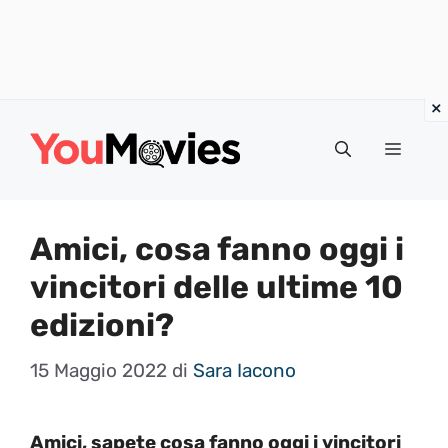
Vai
al
Menu
contenuto
Amici, cosa fanno oggi i
vincitori delle ultime 10
edizioni?
15 Maggio 2022
di
Sara Iacono
Amici, sapete cosa fanno oggi i vincitori