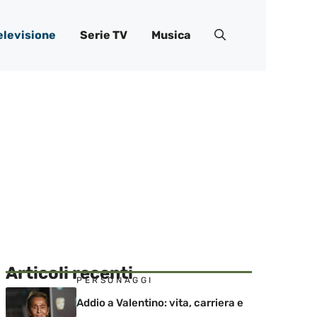
elevisione
Serie TV
Musica
Articoli recenti
PERSONAGGI
Addio a Valentino: vita, carriera e