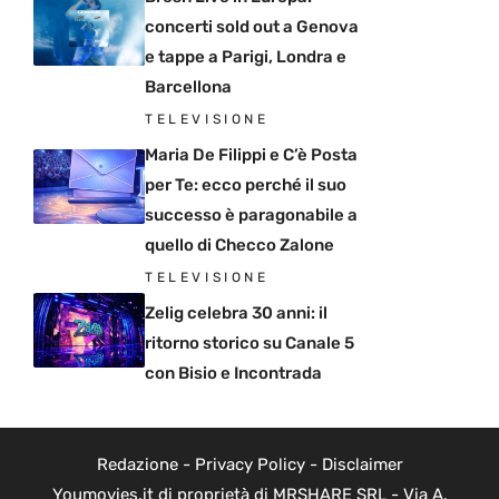
concerti sold out a Genova
e tappe a Parigi, Londra e
Barcellona
TELEVISIONE
Maria De Filippi e C’è Posta
per Te: ecco perché il suo
successo è paragonabile a
quello di Checco Zalone
TELEVISIONE
Zelig celebra 30 anni: il
ritorno storico su Canale 5
con Bisio e Incontrada
Redazione
-
Privacy Policy
-
Disclaimer
Youmovies.it di proprietà di MRSHARE SRL - Via A.