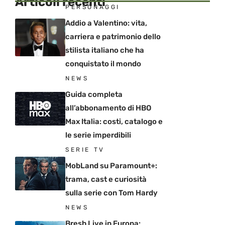
Articoli recenti
PERSONAGGI
Addio a Valentino: vita,
carriera e patrimonio dello
stilista italiano che ha
conquistato il mondo
NEWS
Guida completa
all’abbonamento di HBO
Max Italia: costi, catalogo e
le serie imperdibili
SERIE TV
MobLand su Paramount+:
trama, cast e curiosità
sulla serie con Tom Hardy
NEWS
Bresh Live in Europa: