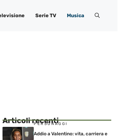
elevisione
Serie TV
Musica
Articoli recenti
PERSONAGGI
Addio a Valentino: vita, carriera e