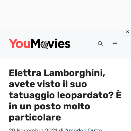
Vai
al
Menu
contenuto
Elettra Lamborghini,
avete visto il suo
tatuaggio leopardato? È
in un posto molto
particolare
29 Novembre 2021
di
Amedeo Dutto