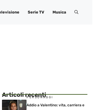
elevisione
Serie TV
Musica
Articoli recenti
PERSONAGGI
Addio a Valentino: vita, carriera e