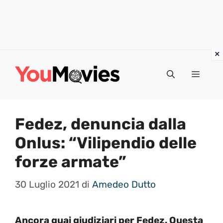
Vai
al
Menu
contenuto
Fedez, denuncia dalla
Onlus: “Vilipendio delle
forze armate”
30 Luglio 2021
di
Amedeo Dutto
Ancora guai giudiziari per Fedez. Questa