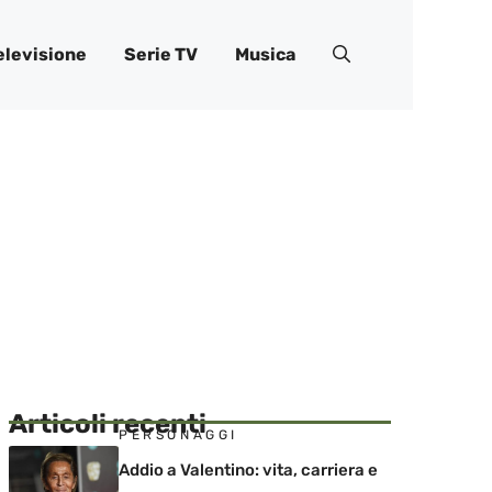
elevisione
Serie TV
Musica
Articoli recenti
PERSONAGGI
Addio a Valentino: vita, carriera e