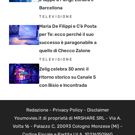
Barcellona
TELEVISIONE
Maria De Filippi e C’è Posta
per Te: ecco perché il suo
successo è paragonabile a
quello di Checco Zalone
TELEVISIONE
Zelig celebra 30 anni: il
ritorno storico su Canale 5
con Bisio e Incontrada
Redazione
-
Privacy Policy
-
Disclaimer
Youmovies.it di proprietà di MRSHARE SRL - Via A.
Volta 16 - Palazzo C, 20093 Cologno Monzese (MI) -
Codice Fiscale e Partita I.V.A. 10216150960