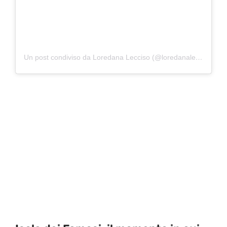
Un post condiviso da Loredana Lecciso (@loredanalecciso_)