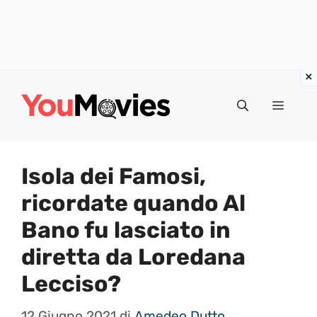
Vai
al
Menu
contenuto
Isola dei Famosi,
ricordate quando Al
Bano fu lasciato in
diretta da Loredana
Lecciso?
12 Giugno 2021
di
Amedeo Dutto