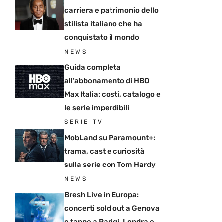
carriera e patrimonio dello
stilista italiano che ha
conquistato il mondo
NEWS
Guida completa
all’abbonamento di HBO
Max Italia: costi, catalogo e
le serie imperdibili
SERIE TV
MobLand su Paramount+:
trama, cast e curiosità
sulla serie con Tom Hardy
NEWS
Bresh Live in Europa:
concerti sold out a Genova
e tappe a Parigi, Londra e