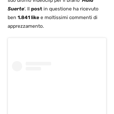
suo ultimo videoclip per il brano ‘
Mala
Suerte
‘. Il
post
in questione ha ricevuto
ben
1.841 like
e moltissimi commenti di
apprezzamento.