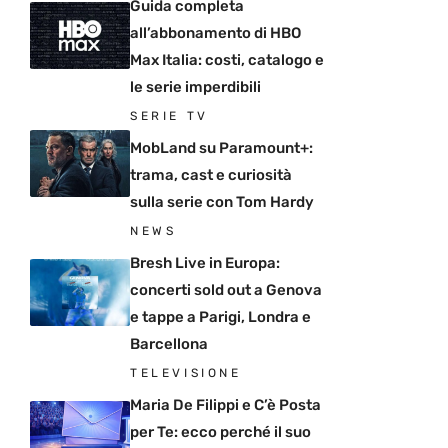
Guida completa
all’abbonamento di HBO
Max Italia: costi, catalogo e
le serie imperdibili
SERIE TV
MobLand su Paramount+:
trama, cast e curiosità
sulla serie con Tom Hardy
NEWS
Bresh Live in Europa:
concerti sold out a Genova
e tappe a Parigi, Londra e
Barcellona
TELEVISIONE
Maria De Filippi e C’è Posta
per Te: ecco perché il suo