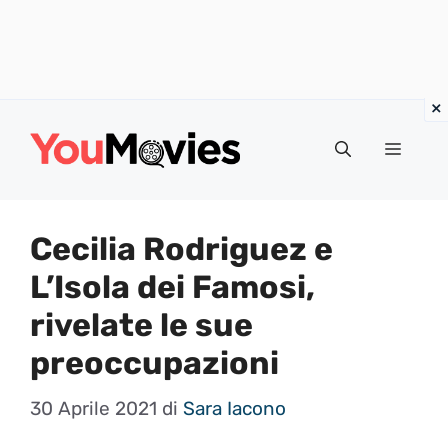
Vai
al
Menu
contenuto
Cecilia Rodriguez e
L’Isola dei Famosi,
rivelate le sue
preoccupazioni
30 Aprile 2021
di
Sara Iacono