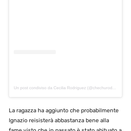
Un post condiviso da Cecilia Rodriguez (@chechurodriguez_real)
La ragazza ha aggiunto che probabilmente
Ignazio reisisterà abbastanza bene alla
fame visto che in passato è stato abituato a