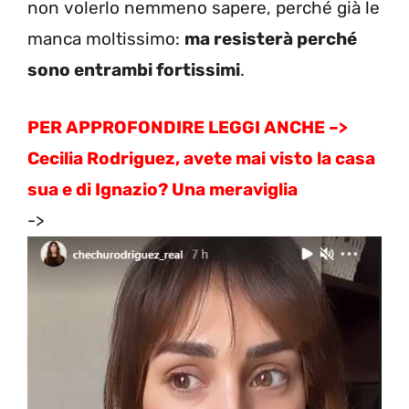
non volerlo nemmeno sapere, perché già le
manca moltissimo:
ma resisterà perché
sono entrambi fortissimi
.
PER APPROFONDIRE LEGGI ANCHE –>
Cecilia Rodriguez, avete mai visto la casa
sua e di Ignazio? Una meraviglia
->