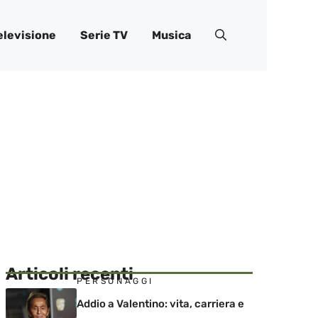
elevisione
Serie TV
Musica
Articoli recenti
PERSONAGGI
Addio a Valentino: vita, carriera e