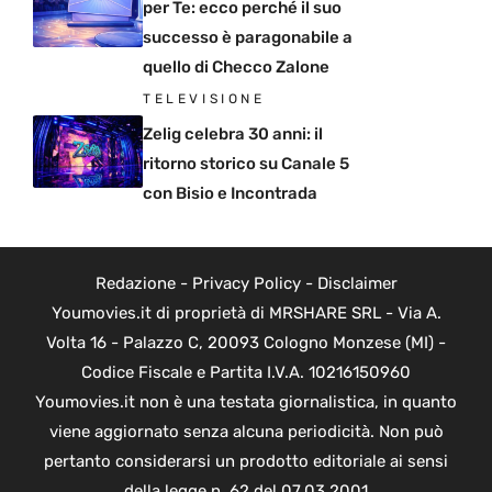
per Te: ecco perché il suo
successo è paragonabile a
quello di Checco Zalone
TELEVISIONE
Zelig celebra 30 anni: il
ritorno storico su Canale 5
con Bisio e Incontrada
Redazione
-
Privacy Policy
-
Disclaimer
Youmovies.it di proprietà di MRSHARE SRL - Via A.
Volta 16 - Palazzo C, 20093 Cologno Monzese (MI) -
Codice Fiscale e Partita I.V.A. 10216150960
Youmovies.it non è una testata giornalistica, in quanto
viene aggiornato senza alcuna periodicità. Non può
pertanto considerarsi un prodotto editoriale ai sensi
della legge n. 62 del 07.03.2001