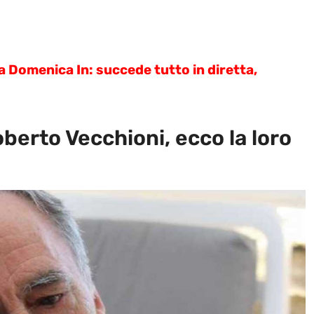
 Domenica In: succede tutto in diretta,
berto Vecchioni, ecco la loro