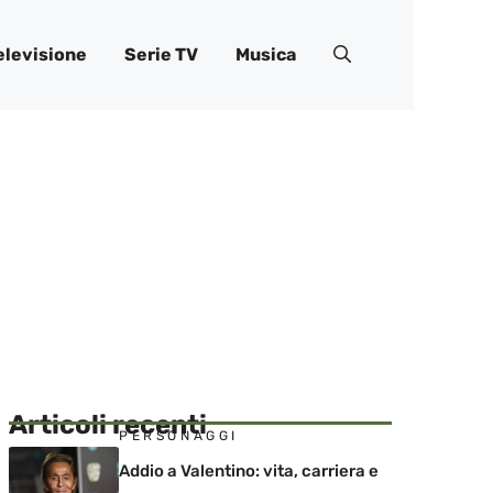
elevisione
Serie TV
Musica
Articoli recenti
PERSONAGGI
Addio a Valentino: vita, carriera e