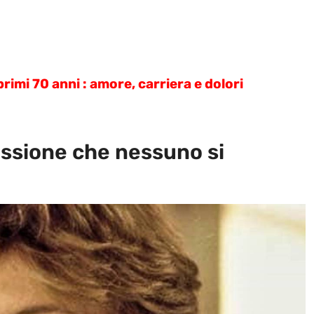
rimi 70 anni : amore, carriera e dolori
essione che nessuno si