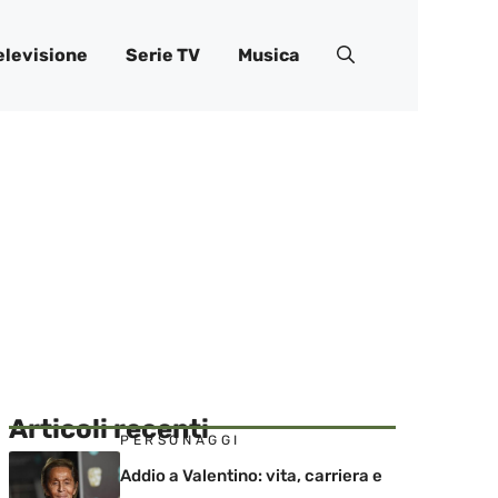
elevisione
Serie TV
Musica
Articoli recenti
PERSONAGGI
Addio a Valentino: vita, carriera e