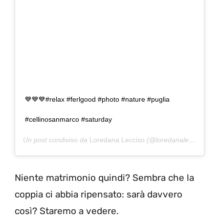
💙💙💙#relax #ferlgood #photo #nature #puglia
#cellinosanmarco #saturday
Un post condiviso da
Loredana Lecciso
(@loredanalecciso_) in data:
Niente matrimonio quindi? Sembra che la
coppia ci abbia ripensato: sarà davvero
così? Staremo a vedere.