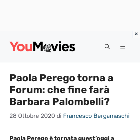
Vai
al
Menu
contenuto
Paola Perego torna a
Forum: che fine farà
Barbara Palombelli?
28 Ottobre 2020
di
Francesco Bergamaschi
Paola Perego è tornata quest’oggi a