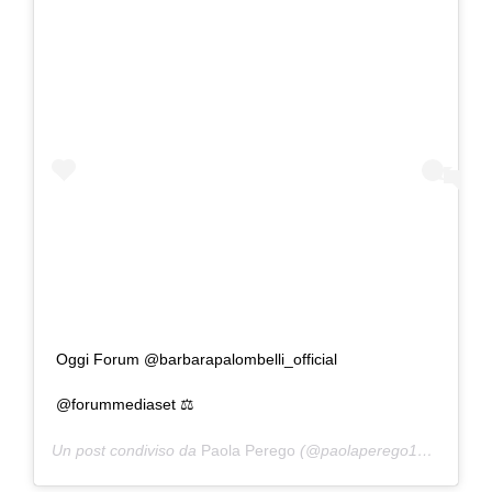
Oggi Forum @barbarapalombelli_official
@forummediaset ⚖️
Un post condiviso da
Paola Perego
(@paolaperego17) in data: