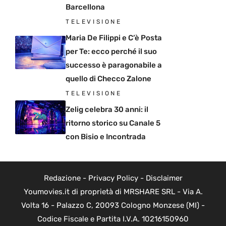
Barcellona
TELEVISIONE
Maria De Filippi e C’è Posta
per Te: ecco perché il suo
successo è paragonabile a
quello di Checco Zalone
TELEVISIONE
Zelig celebra 30 anni: il
ritorno storico su Canale 5
con Bisio e Incontrada
Redazione
-
Privacy Policy
-
Disclaimer
Youmovies.it di proprietà di MRSHARE SRL - Via A.
Volta 16 - Palazzo C, 20093 Cologno Monzese (MI) -
Codice Fiscale e Partita I.V.A. 10216150960