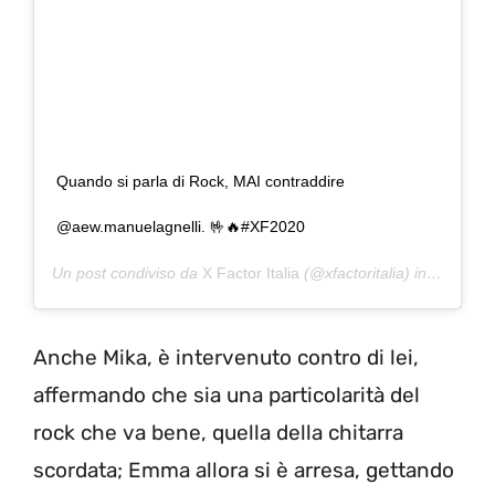
Quando si parla di Rock, MAI contraddire
@aew.manuelagnelli. 🤟🔥#XF2020
Un post condiviso da
X Factor Italia
(@xfactoritalia) in data:
29 
Anche Mika, è intervenuto contro di lei,
affermando che sia una particolarità del
rock che va bene, quella della chitarra
scordata; Emma allora si è arresa, gettando