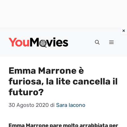
Vai
al
Menu
contenuto
Emma Marrone è
furiosa, la lite cancella il
futuro?
30 Agosto 2020
di
Sara Iacono
Emma Marrone pare molto arrabbiata per