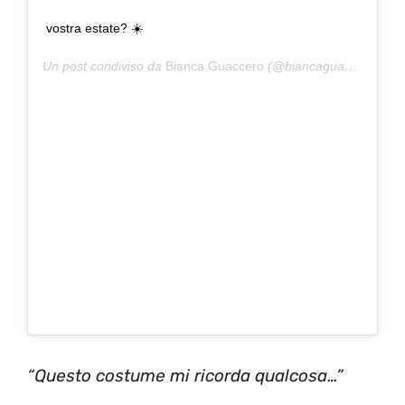
vostra estate? ☀️
Un post condiviso da
Bianca Guaccero
(@biancaguacceroreal) in data:
“Questo costume mi ricorda qualcosa…”