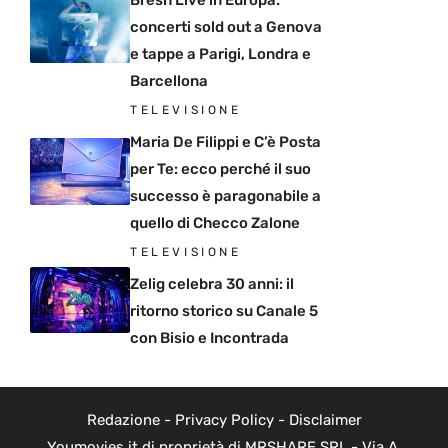
Bresh Live in Europa:
concerti sold out a Genova
e tappe a Parigi, Londra e
Barcellona
TELEVISIONE
Maria De Filippi e C’è Posta
per Te: ecco perché il suo
successo è paragonabile a
quello di Checco Zalone
TELEVISIONE
Zelig celebra 30 anni: il
ritorno storico su Canale 5
con Bisio e Incontrada
Redazione
-
Privacy Policy
-
Disclaimer
Youmovies.it di proprietà di MRSHARE SRL - Via A.