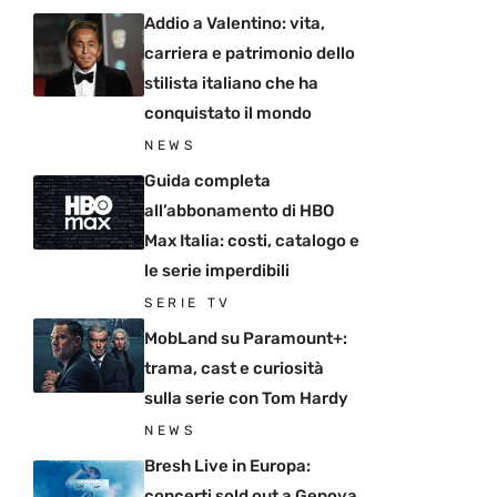
Addio a Valentino: vita,
carriera e patrimonio dello
stilista italiano che ha
conquistato il mondo
NEWS
Guida completa
all’abbonamento di HBO
Max Italia: costi, catalogo e
le serie imperdibili
SERIE TV
MobLand su Paramount+:
trama, cast e curiosità
sulla serie con Tom Hardy
NEWS
Bresh Live in Europa:
concerti sold out a Genova