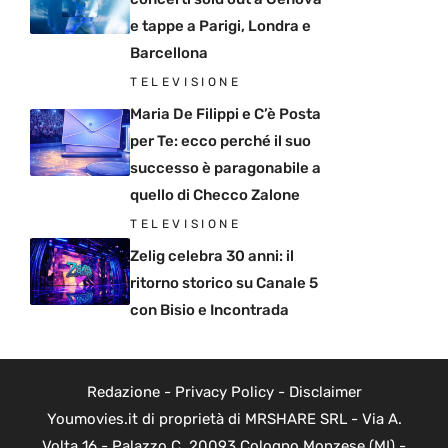
e tappe a Parigi, Londra e
Barcellona
TELEVISIONE
Maria De Filippi e C’è Posta
per Te: ecco perché il suo
successo è paragonabile a
quello di Checco Zalone
TELEVISIONE
Zelig celebra 30 anni: il
ritorno storico su Canale 5
con Bisio e Incontrada
Redazione
-
Privacy Policy
-
Disclaimer
Youmovies.it di proprietà di MRSHARE SRL - Via A.
Volta 16 - Palazzo C, 20093 Cologno Monzese (MI) -