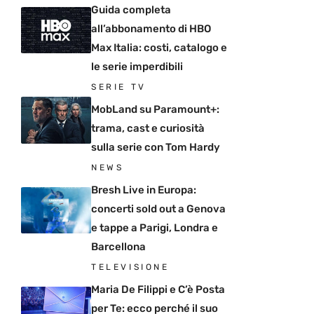
Guida completa
all’abbonamento di HBO
Max Italia: costi, catalogo e
le serie imperdibili
SERIE TV
MobLand su Paramount+:
trama, cast e curiosità
sulla serie con Tom Hardy
NEWS
Bresh Live in Europa:
concerti sold out a Genova
e tappe a Parigi, Londra e
Barcellona
TELEVISIONE
Maria De Filippi e C’è Posta
per Te: ecco perché il suo