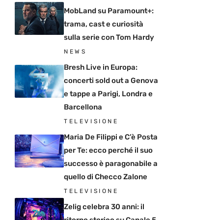
MobLand su Paramount+:
trama, cast e curiosità
sulla serie con Tom Hardy
NEWS
Bresh Live in Europa:
concerti sold out a Genova
e tappe a Parigi, Londra e
Barcellona
TELEVISIONE
Maria De Filippi e C’è Posta
per Te: ecco perché il suo
successo è paragonabile a
quello di Checco Zalone
TELEVISIONE
Zelig celebra 30 anni: il
ritorno storico su Canale 5